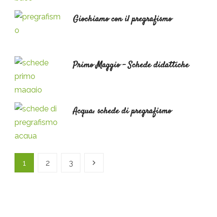
Giochiamo con il pregrafismo
Scritto
il
Primo Maggio – Schede didattiche
Scritto
il
Acqua: schede di pregrafismo
Scritto
il
Paginazione
1
2
3
degli
articoli